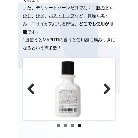
また、デリケートゾーンだけでなく、
脇の下
や
ひじ
、
ひざ
、
バストトップ
など、乾燥や黒ず
み、ニオイが気になる部位、
どこでも使用が可
能
です♪
1度使うとMAPUTIの香りと使用感に病みつきに
なるという声多数！
Previous
Next