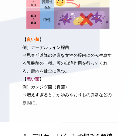
【
良い菌
】
例）デーデルライン桿菌
⇒思春期以降の健康な女性の膣内にのみ生息す
る乳酸菌の一種。膣の自浄作用を行ってくれ
る、膣内を健全に保つ。
【
悪い菌
】
例）カンジダ菌（真菌）
⇒増えすぎると、かゆみやおりもの異常などの
原因に。